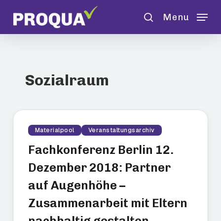
Skip
Menu
to
search
main
content
Sozialraum
Materialpool
Veranstaltungsarchiv
Fachkonferenz Berlin 12.
Dezember 2018: Partner
auf Augenhöhe –
Zusammenarbeit mit Eltern
nachhaltig gestalten