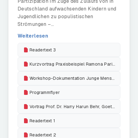
Partizipation Im Zuge des Zulaufs von in
Deutschland aufwachsenden Kindern und
Jugendlichen zu populistischen
Strömungen –...
Weiterlesen
Readertext 3
Kurzvortrag Praxisbeispiel Ramona Parino, ETA Hoffmann Theater Bamberg
Workshop-Dokumentation Junge Menschen ernst nehmen
Programmflyer
Vortrag Prof. Dr. Harry Harun Behr, Goethe-Universität Frankfurt a. M.
Readertext 1
Readertext 2