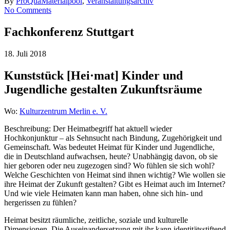
By
ProQua
Materialpool
,
Veranstaltungsarchiv
No Comments
Fachkonferenz Stuttgart
18. Juli 2018
Kunststück [Hei·mat] Kinder und
Jugendliche gestalten Zukunftsräume
Wo:
Kulturzentrum Merlin e. V.
Beschreibung: Der Heimatbegriff hat aktuell wieder
Hochkonjunktur – als Sehnsucht nach Bindung, Zugehörigkeit und
Gemeinschaft. Was bedeutet Heimat für Kinder und Jugendliche,
die in Deutschland aufwachsen, heute? Unabhängig davon, ob sie
hier geboren oder neu zugezogen sind? Wo fühlen sie sich wohl?
Welche Geschichten von Heimat sind ihnen wichtig? Wie wollen sie
ihre Heimat der Zukunft gestalten? Gibt es Heimat auch im Internet?
Und wie viele Heimaten kann man haben, ohne sich hin- und
hergerissen zu fühlen?
Heimat besitzt räumliche, zeitliche, soziale und kulturelle
Dimensionen. Die Auseinandersetzung mit ihr kann identitätsstiftend