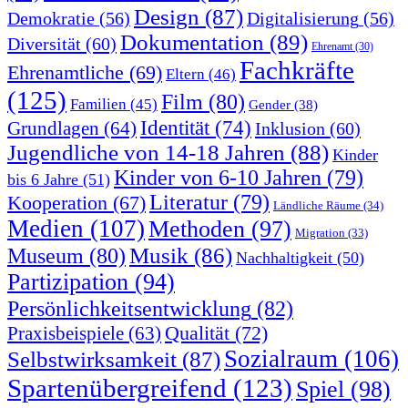
Design
(87)
Demokratie
(56)
Digitalisierung
(56)
Dokumentation
(89)
Diversität
(60)
Ehrenamt
(30)
Fachkräfte
Ehrenamtliche
(69)
Eltern
(46)
(125)
Film
(80)
Familien
(45)
Gender
(38)
Identität
(74)
Grundlagen
(64)
Inklusion
(60)
Jugendliche von 14-18 Jahren
(88)
Kinder
Kinder von 6-10 Jahren
(79)
bis 6 Jahre
(51)
Literatur
(79)
Kooperation
(67)
Ländliche Räume
(34)
Medien
(107)
Methoden
(97)
Migration
(33)
Musik
(86)
Museum
(80)
Nachhaltigkeit
(50)
Partizipation
(94)
Persönlichkeitsentwicklung
(82)
Qualität
(72)
Praxisbeispiele
(63)
Sozialraum
(106)
Selbstwirksamkeit
(87)
Spartenübergreifend
(123)
Spiel
(98)