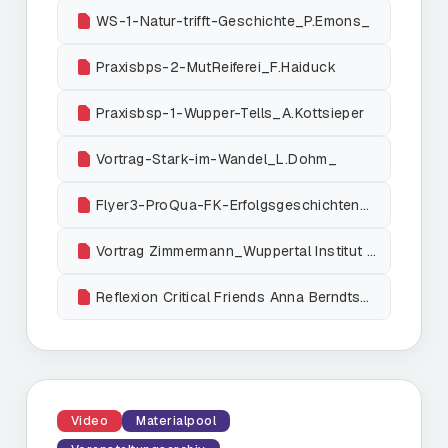
WS-1-Natur-trifft-Geschichte_P.Emons_
Praxisbps-2-MutReiferei_F.Haiduck
Praxisbsp-1-Wupper-Tells_A.Kottsieper
Vortrag-Stark-im-Wandel_L.Dohm_
Flyer3-ProQua-FK-Erfolgsgeschichten_hybrid_web
Vortrag Zimmermann_Wuppertal Institut final
Reflexion Critical Friends Anna Berndtson + Norman Grotegut
Video
Materialpool