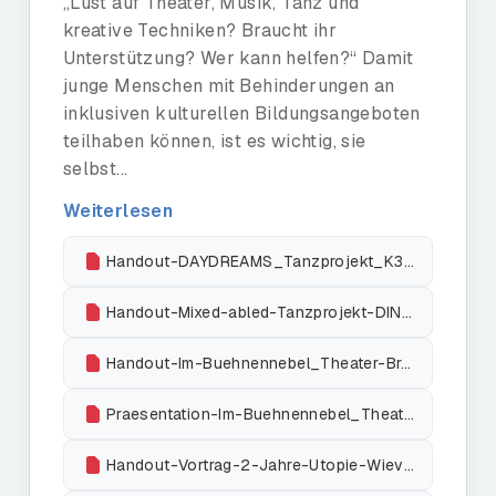
„Lust auf Theater, Musik, Tanz und
kreative Techniken? Braucht ihr
Unterstützung? Wer kann helfen?“ Damit
junge Menschen mit Behinderungen an
inklusiven kulturellen Bildungsangeboten
teilhaben können, ist es wichtig, sie
selbst...
Weiterlesen
Handout-DAYDREAMS_Tanzprojekt_K3-Hamburg
Handout-Mixed-abled-Tanzprojekt-DINA13_Harztheater
Handout-Im-Buehnennebel_Theater-Bremen
Praesentation-Im-Buehnennebel_Theater-Bremen
Handout-Vortrag-2-Jahre-Utopie-Wieviel-Teilhabe-geht_Jakobs_Klein-1