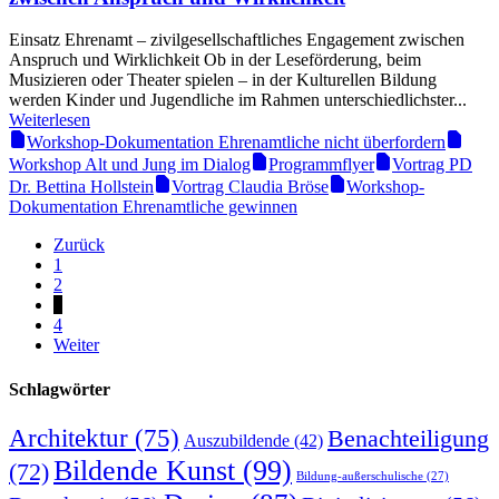
Einsatz Ehrenamt – zivilgesellschaftliches Engagement zwischen
Anspruch und Wirklichkeit Ob in der Leseförderung, beim
Musizieren oder Theater spielen – in der Kulturellen Bildung
werden Kinder und Jugendliche im Rahmen unterschiedlichster...
Weiterlesen
Workshop-Dokumentation Ehrenamtliche nicht überfordern
Workshop Alt und Jung im Dialog
Programmflyer
Vortrag PD
Dr. Bettina Hollstein
Vortrag Claudia Bröse
Workshop-
Dokumentation Ehrenamtliche gewinnen
Zurück
1
2
3
4
Weiter
Schlagwörter
Architektur
(75)
Benachteiligung
Auszubildende
(42)
Bildende Kunst
(99)
(72)
Bildung-außerschulische
(27)