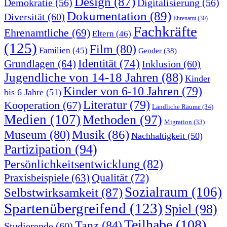
Design
(87)
Demokratie
(56)
Digitalisierung
(56)
Dokumentation
(89)
Diversität
(60)
Ehrenamt
(30)
Fachkräfte
Ehrenamtliche
(69)
Eltern
(46)
(125)
Film
(80)
Familien
(45)
Gender
(38)
Identität
(74)
Grundlagen
(64)
Inklusion
(60)
Jugendliche von 14-18 Jahren
(88)
Kinder
Kinder von 6-10 Jahren
(79)
bis 6 Jahre
(51)
Literatur
(79)
Kooperation
(67)
Ländliche Räume
(34)
Medien
(107)
Methoden
(97)
Migration
(33)
Musik
(86)
Museum
(80)
Nachhaltigkeit
(50)
Partizipation
(94)
Persönlichkeitsentwicklung
(82)
Qualität
(72)
Praxisbeispiele
(63)
Sozialraum
(106)
Selbstwirksamkeit
(87)
Spartenübergreifend
(123)
Spiel
(98)
Teilhabe
(108)
Tanz
(84)
Studierende
(60)