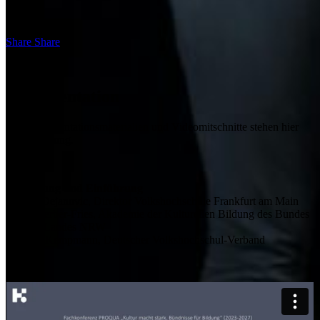
Share
Share
Dokumentation
Die Dokumentationsmaterialien und Videomitschnitte stehen hier
zur Verfügung.
Begrüßung und Einführung
Danijel Dejanovic, Direktor Volkshochschule Frankfurt am Main
Heike Herber-Fries, Akademie der Kulturellen Bildung des Bundes
und des Landes NRW
Michael Kempmann, Deutscher Volkshochschul-Verband