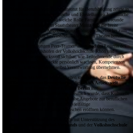
Dr. Mona Granato
vom Bundesinstitut für Berufsbildung zeigte in
Ihrer Keynote auf, welche Wünsche und Einstellungen Jugendliche
bei der Berufswahl leiten und welche Rolle Familie und Freunde
spielen.
Annika Rink
vom Staatstheater Mainz hob die breite
Palette der praxisnahen Angebote vom Schnupperangebot bis zum
Einstieg in handwerkliche Ausbildungsberufe am Theater hervor.
Das Gespräch mit jungen Peer-Teamer*innen und der Leiterin des
Standorts Bad Königshofen der Volkshochschule Rhön und
Grabfeld machte eindrucksvoll sichtbar, wie Teilnehmende durch
„Kultur macht stark“-Projekte persönlich wachsen, Kompetenzen
entwickeln und schrittweise selbst Verantwortung übernehmen.
Während des Markts der Möglichkeiten stellten u.a. das
Deutsche
Schifffahrtsmuseum Bremerhaven
, die
DASA Arbeitswelt
Dortmund
und
Future Move e.V. aus Berlin
ihre
Berufsorientierungsprogramme vor. Deutlich wurde, dass Kulturelle
Bildung bereits sehr gute und praxisnahe Angebote zur beruflichen
Orientierung bietet und sich dadurch vielfältige
Zukunftsperspektiven für junge Menschen eröffnen können.
Die Veranstaltung fand am 25.6.2026 mit Unterstützung des
Deutschen Volkshochschul-Verbands
und der
Volkshochschule
Frankfurt am Main
statt.