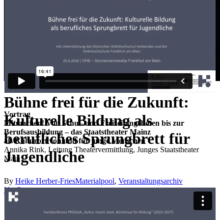
Bühne frei für die Zukunft:
Vortrag
Kulturelle Bildung als
Mitmachen! Von Schul- und Freizeitangeboten bis zur
Berufsausbildung – das Staatstheater Mainz
berufliches Sprungbrett für
als Kulturort von und für junge Menschen
Annika Rink, Leitung Theatervermittlung, Junges Staatstheater
Jugendliche
Main
By
Heike Herber-Fries
Materialpool
,
Veranstaltungsarchiv
No Comments