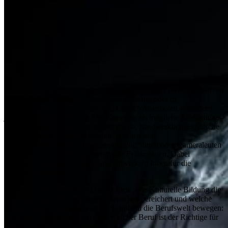
Kulturprojekte öffnen Kindern und Jugendlichen Türen zu kreativen
Arbeitsfeldern– sei es im Theater, im Museum oder in
Medienagenturen. In „Kultur macht stark“-Angeboten entdecken
junge Menschen kulturelle Einrichtungen als mögliche Ausbildungs-
oder Arbeitsorte. Sie lernen künstlerische, handwerklich-technische
und pädagogische Berufe kennen, arbeiten mit
Bühnenbildner*innen, Museumspädagog*innen oder Kameraleuten
zusammen und sammeln so wertvolle Erfahrungen. Dabei
entdecken sie eigene Stärken und entwickeln Ideen für die
berufliche Zukunft.
Die ProQua-Fachkonferenz beleuchtete, wie Kulturelle Bildung die
Bildungsbiografien von jungen Menschen bereichert und welche
Fragen sie am Übergang von der Schule in die Berufswelt bewegen:
Was will ich später mal werden? Welcher Beruf ist der Richtige für
mich?