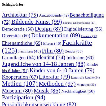
Schlagwörter
Architektur
(75)
Benachteiligung
Auszubildende
(42)
Bildende Kunst
(99)
(72)
Bildung-außerschulische
(27)
Design
(87)
Demokratie
(56)
Digitalisierung
(56)
Dokumentation
(89)
Diversität
(60)
Ehrenamt
(30)
Fachkräfte
Ehrenamtliche
(69)
Eltern
(46)
(125)
Film
(80)
Familien
(45)
Gender
(38)
Identität
(74)
Grundlagen
(64)
Inklusion
(60)
Jugendliche von 14-18 Jahren
(88)
Kinder
Kinder von 6-10 Jahren
(79)
bis 6 Jahre
(51)
Literatur
(79)
Kooperation
(67)
Ländliche Räume
(34)
Medien
(107)
Methoden
(97)
Migration
(33)
Musik
(86)
Museum
(80)
Nachhaltigkeit
(50)
Partizipation
(94)
Persönlichkeitsentwicklung
(82)