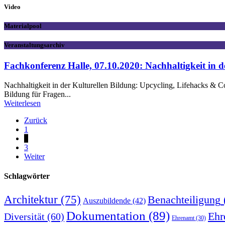
Video
Materialpool
Veranstaltungsarchiv
Fachkonferenz Halle, 07.10.2020: Nachhaltigkeit in d
Nachhaltigkeit in der Kulturellen Bildung: Upcycling, Lifehacks & Co
Bildung für Fragen...
Weiterlesen
Zurück
1
2
3
Weiter
Schlagwörter
Architektur
(75)
Benachteiligung
Auszubildende
(42)
Dokumentation
(89)
Ehr
Diversität
(60)
Ehrenamt
(30)