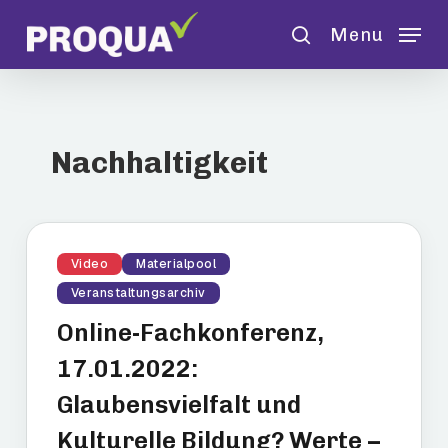
Skip
Menu
to
search
main
content
Nachhaltigkeit
Video
Materialpool
Veranstaltungsarchiv
Online-Fachkonferenz,
17.01.2022:
Glaubensvielfalt und
Kulturelle Bildung? Werte –