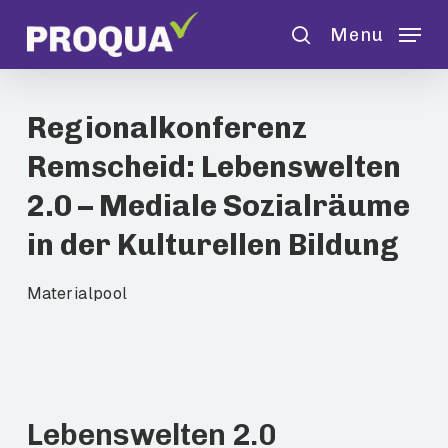
Skip
Menu
to
search
main
content
Regionalkonferenz
Remscheid: Lebenswelten
2.0 – Mediale Sozialräume
in der Kulturellen Bildung
Materialpool
Lebenswelten 2.0