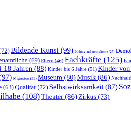
Bildende Kunst
(99)
(72)
Demok
Bildung-außerschulische
(27)
Fachkräfte
(125)
enamtliche
(69)
Eltern
(46)
Fam
4-18 Jahren
(88)
Kinder von
Kinder bis 6 Jahre
(51)
(97)
Musik
(86)
Museum
(80)
Nachhalt
Migration
(33)
Soz
Selbstwirksamkeit
(87)
Qualität
(72)
e
(63)
ilhabe
(108)
Theater
(86)
Zirkus
(73)