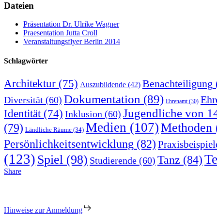
Dateien
Präsentation Dr. Ulrike Wagner
Praesentation Jutta Croll
Veranstaltungsflyer Berlin 2014
Schlagwörter
Architektur
(75)
Benachteiligung
Auszubildende
(42)
Dokumentation
(89)
Ehr
Diversität
(60)
Ehrenamt
(30)
Jugendliche von 1
Identität
(74)
Inklusion
(60)
Medien
(107)
Methoden
(79)
Ländliche Räume
(34)
Persönlichkeitsentwicklung
(82)
Praxisbeispiel
(123)
Te
Spiel
(98)
Tanz
(84)
Studierende
(60)
Share
Hinweise zur Anmeldung