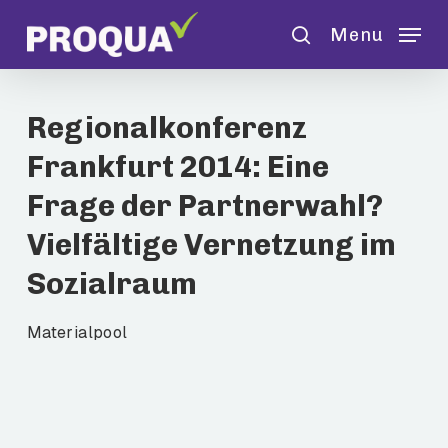
Skip
Menu
to
search
main
content
Regionalkonferenz
Frankfurt 2014: Eine
Frage der Partnerwahl?
Vielfältige Vernetzung im
Sozialraum
Materialpool