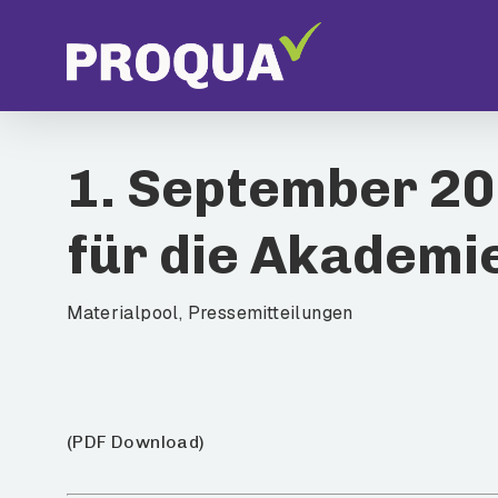
Skip
to
main
content
1. September 2
Drücke Enter zum Suchen oder ESC zum Schließ
für die Akademi
Materialpool
,
Pressemitteilungen
(PDF Download)