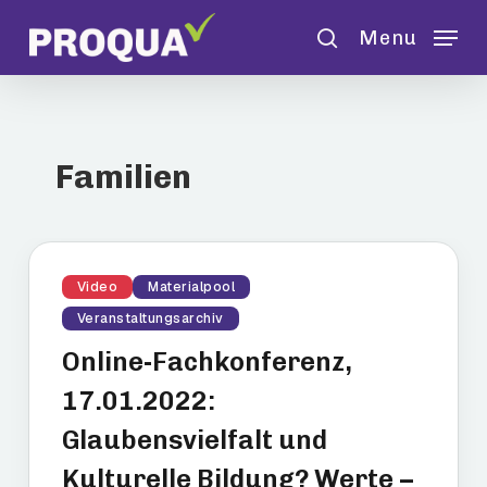
Skip
Menu
to
search
main
content
Familien
Video
Materialpool
Veranstaltungsarchiv
Online-Fachkonferenz,
17.01.2022:
Glaubensvielfalt und
Kulturelle Bildung? Werte –