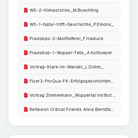
WS-2-Klimastories_M.Buechting
WS-1-Natur-trifft-Geschichte_P.Emons_
Praxisbps-2-MutReiferei_F.Haiduck
Praxisbsp-1-Wupper-Tells_A.Kottsieper
Vortrag-Stark-im-Wandel_L.Dohm_
Flyer3-ProQua-FK-Erfolgsgeschichten_hybrid_web
Vortrag Zimmermann_Wuppertal Institut final
Reflexion Critical Friends Anna Berndtson + Norman Grotegut