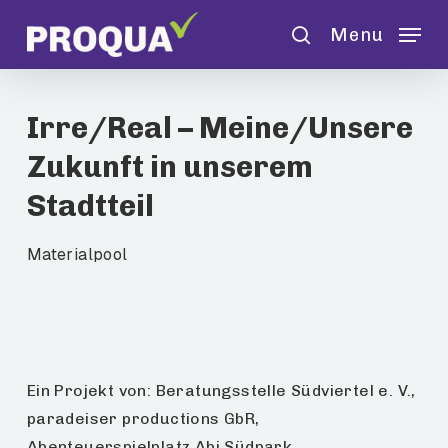
Skip
Menu
to
search
main
content
Irre/Real – Meine/Unsere
Zukunft in unserem
Stadtteil
Materialpool
Ein Projekt von: Beratungsstelle Südviertel e. V.,
paradeiser productions GbR,
Abenteuerspielplatz Abi Südpark