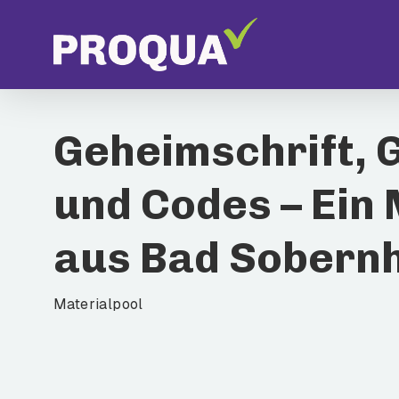
Skip
to
main
content
Geheimschrift,
Drücke Enter zum Suchen oder ESC zum Schließ
und Codes – Ein
aus Bad Sobern
Materialpool