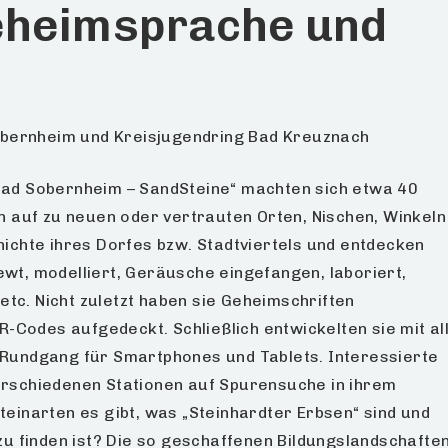
eheimsprache und
Sobernheim und Kreisjugendring Bad Kreuznach
Bad Sobernheim – SandSteine“ machten sich etwa 40
n auf zu neuen oder vertrauten Orten, Nischen, Winkeln
ichte ihres Dorfes bzw. Stadtviertels und entdecken
iewt, modelliert, Geräusche eingefangen, laboriert,
etc. Nicht zuletzt haben sie Geheimschriften
R-Codes aufgedeckt. Schließlich entwickelten sie mit al
Rundgang für Smartphones und Tablets. Interessierte
rschiedenen Stationen auf Spurensuche in ihrem
einarten es gibt, was „Steinhardter Erbsen“ sind und
zu finden ist? Die so geschaffenen Bildungslandschafte